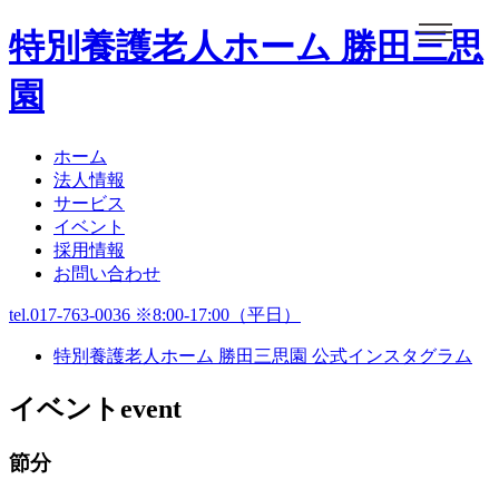
特別養護老人ホーム 勝田三思
園
ホーム
ホーム
法人情報
法人情報
サービス
イベント
サービス
採用情報
お問い合わせ
お知らせ
tel.017-763-0036 ※8:00-17:00（平日）
イベント
特別養護老人ホーム 勝田三思園 公式インスタグラム
イベント
event
グルメ
節分
広報誌