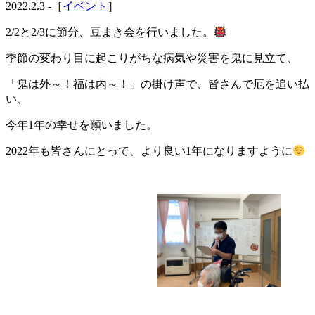
2022.2.3 -［
イベント
］
お問い合わせ
2/2と2/3に節分、豆まき会を行いました。
採用情報
季節の変わり目に起こりがちな病気や災害を鬼に見立て、
「鬼は外～！福は内～！」の掛け声で、皆さんで厄を追い払
い、
特別養護老人ホーム 勝田三思園
今年1年の幸せを願いました。
2022年も皆さんにとって、より良い1年になりますように
短期入居生活介護 勝田三思園