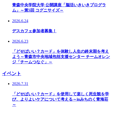
青森中央学院大学 公開講座「脳活いきいきプログラ
ム」～第5回 コグニサイズ～
2026.6.24
デスカフェ参加者募集！
2026.6.23
「どせばいい？カード」を体験し人生の終末期を考え
よう～青森市中央地域包括支援センター チームオレン
ジ「チームつなぐ」～
イベント
2026.7.31
「どせばいい？カード」を使用して楽しく死生観を学
び、よりよいケアについて考える～inみちのく青海荘
～