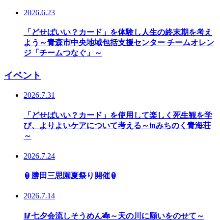
2026.6.23
「どせばいい？カード」を体験し人生の終末期を考え
よう～青森市中央地域包括支援センター チームオレン
ジ「チームつなぐ」～
イベント
2026.7.31
「どせばいい？カード」を使用して楽しく死生観を学
び、よりよいケアについて考える～inみちのく青海荘
～
2026.7.24
🏮勝田三思園夏祭り開催🏮
2026.7.14
🥢七夕会流しそうめん🎋～天の川に願いをのせて～