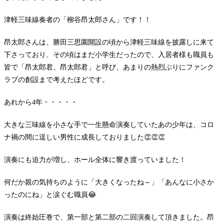
津軽三味線奏者の「柳谷昂太郎さん」です！！
昂太郎さんは、勝田三思園開設の頃から津軽三味線を披露しに来て
下さっており、その頃はまだ小学生だったので、入居者様も職員も
皆で「昂太郎君、昂太郎君」と呼び、あまりの熱烈ぶりにファンク
ラブの創設まで考えたほどです。
あれから4年・・・・・
大きな三味線を小さな手で一生懸命演奏していたあの少年は、コロ
ナ禍の間に逞しい男性に成長しておりました👏👏👏
演奏にも迫力が増し、ホール全体に響き渡っていました！
何だか親の気持ちのように「大きくなったね～」「あんなに小さか
ったのにね」と涙ぐむ職員😂
演奏は終始圧巻で、第一部と第二部の二回演奏して頂きました。昂