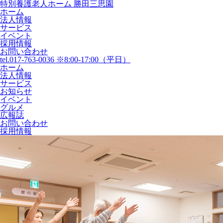
特別養護老人ホーム 勝田三思園
ホーム
法人情報
サービス
イベント
採用情報
お問い合わせ
tel.017-763-0036 ※8:00-17:00（平日）
ホーム
法人情報
サービス
お知らせ
イベント
グルメ
広報誌
お問い合わせ
採用情報