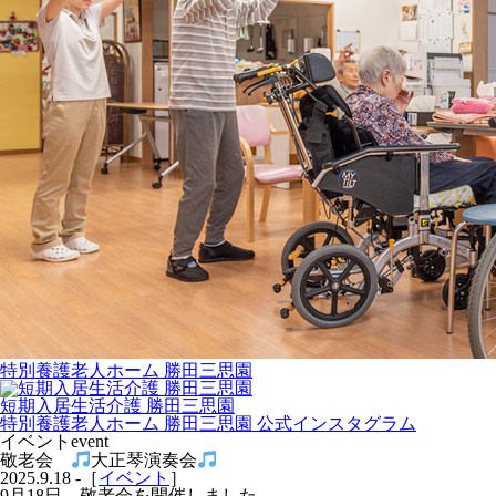
特別養護老人ホーム 勝田三思園
短期入居生活介護 勝田三思園
特別養護老人ホーム 勝田三思園 公式インスタグラム
イベント
event
敬老会
大正琴演奏会
2025.9.18 -［
イベント
］
9月18日、敬老会を開催しました。