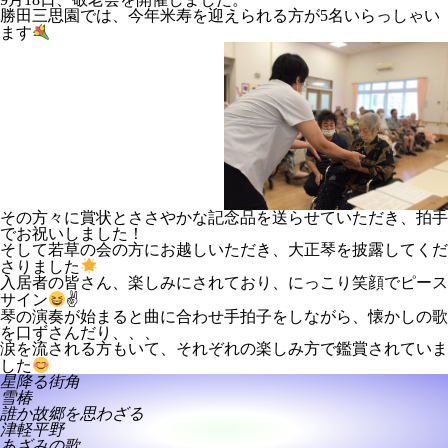
勝田三思園では、今年米寿を迎えられる方が5名いらっしゃい
ます
その方々に賞状とささやかな記念品を送らせていただき、拍手
でお祝いしました！
そして若草の会の方にお越しいただき、大正琴を披露してくだ
さりました
入居者の皆さん、楽しみにされており、にっこり笑顔でピース
サイン
✌
琴の演奏が始まると曲に合わせ手拍子をしながら、懐かしの歌
を口ずさんだり、、、
涙を流される方もいて、それぞれの楽しみ方で鑑賞されていま
した
星降る街角
雪椿
誰か故郷を思わざる
津軽平野
あざみの歌