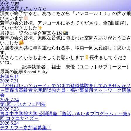
かえり船
高原の駅よさようなら
演奏が終了すると、あちこちから『アンコール！！』の声が飛
び交います
若草の会の皆様、アンコールに応えてくださり、全7曲披露し
ていただきました
最後に、記念に集合写真を1枚
若草の会の皆様、素敵な音色に包まれた空間をありがとうござ
いました
入居者様と共に年を重ねられる事、職員一同大変嬉しく思いま
す。
皆さんこれからもよろしくお願いします
長生きしてくださ
いね。
記事執筆者： 福士 未優（ユニットサブリーダー）
最新の記事
Recent Entry
お知らせ
2026.7.31
『どせばいい？カード』でACPの疑似体験をしてみませんか？
～青森市高齢者介護相談協力員・福祉事業所ネットワーク研修
会
2026.7.24
第1回 デスカフェ開催
2026.7.23
青森中央学院大学 公開講座「脳活いきいきプログラム」～第5
回 コグニサイズ～
2026.6.24
デスカフェ参加者募集！