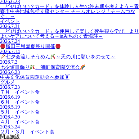
2026.6.23
「どせばいい？カード」を体験し人生の終末期を考えよう～青
森市中央地域包括支援センター チームオレンジ「チームつな
ぐ」～
イベント
2026.7.31
「どせばいい？カード」を使用して楽しく死生観を学び、より
よいケアについて考える～inみちのく青海荘～
2026.7.24
勝田三思園夏祭り開催
2026.7.14
七夕会流しそうめん
～天の川に願いをのせて～
2026.7.2
七夕短冊飾り
、浦町保育園交流会
2026.6.23
中央文化保育園運動会へ参加🏋️
グルメ
2026.7.23
７月 イベント食
2026.6.19
６月 イベント食
2026.5.19
５月 イベント食
2026.4.30
４月 イベント食
2026.3.24
２月・３月 イベント食
関連施設