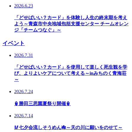
2026.6.23
「どせばいい？カード」を体験し人生の終末期を考え
よう～青森市中央地域包括支援センター チームオレン
ジ「チームつなぐ」～
イベント
2026.7.31
「どせばいい？カード」を使用して楽しく死生観を学
び、よりよいケアについて考える～inみちのく青海荘
～
2026.7.24
🏮勝田三思園夏祭り開催🏮
2026.7.14
🥢七夕会流しそうめん🎋～天の川に願いをのせて～