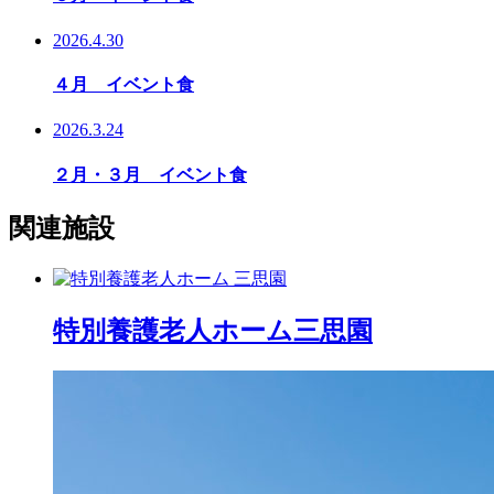
2026.4.30
４月 イベント食
2026.3.24
２月・３月 イベント食
関連施設
特別養護老人ホーム
三思園