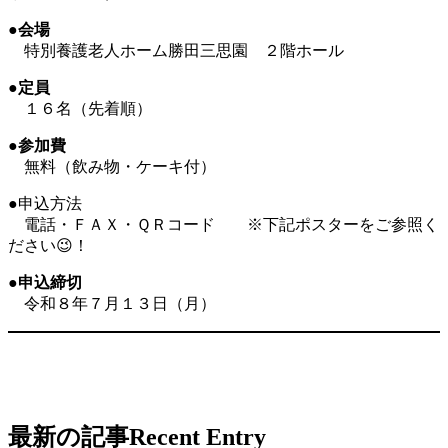
●
会場
特別養護老人ホーム勝田三思園 ２階ホール
●
定員
１６名（先着順）
●
参加費
無料（飲み物・ケーキ付）
●申込方法
電話・ＦＡＸ・ＱＲコード ※下記ポスターをご参照く
ださい😉！
●
申込締切
令和８年７月１３日（月）
最新の記事
Recent Entry