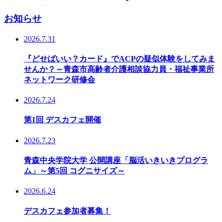
お知らせ
2026.7.31
『どせばいい？カード』でACPの疑似体験をしてみま
せんか？～青森市高齢者介護相談協力員・福祉事業所
ネットワーク研修会
2026.7.24
第1回 デスカフェ開催
2026.7.23
青森中央学院大学 公開講座「脳活いきいきプログラ
ム」～第5回 コグニサイズ～
2026.6.24
デスカフェ参加者募集！