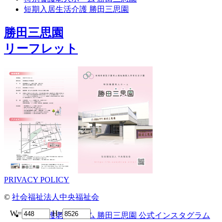
短期入居生活介護 勝田三思園
勝田三思園
リーフレット
PRIVACY POLICY
©
社会福祉法人中央福祉会
W=
H=
特別養護老人ホーム 勝田三思園 公式インスタグラム