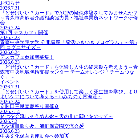
お知らせ
2026.7.31
『どせばいい？カード』でACPの疑似体験をしてみませんか？
～青森市高齢者介護相談協力員・福祉事業所ネットワーク研修
会
2026.7.24
第1回 デスカフェ開催
2026.7.23
青森中央学院大学 公開講座「脳活いきいきプログラム」～第5
回 コグニサイズ～
2026.6.24
デスカフェ参加者募集！
2026.6.23
「どせばいい？カード」を体験し人生の終末期を考えよう～青
森市中央地域包括支援センター チームオレンジ「チームつな
ぐ」～
イベント
2026.7.31
「どせばいい？カード」を使用して楽しく死生観を学び、より
よいケアについて考える～inみちのく青海荘～
2026.7.24
🏮勝田三思園夏祭り開催🏮
2026.7.14
🥢七夕会流しそうめん🎋～天の川に願いをのせて～
2026.7.2
七夕短冊飾り🎋、浦町保育園交流会🌈
2026.6.23
中央文化保育園運動会へ参加🏋️