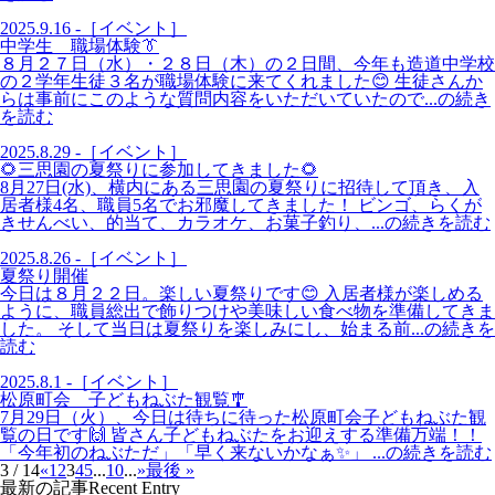
2025.9.16 -［イベント］
中学生 職場体験👔
８月２７日（水）・２８日（木）の２日間、今年も造道中学校
の２学年生徒３名が職場体験に来てくれました😊 生徒さんか
らは事前にこのような質問内容をいただいていたので...の続き
を読む
2025.8.29 -［イベント］
🌻三思園の夏祭りに参加してきました🌻
8月27日(水)、横内にある三思園の夏祭りに招待して頂き、入
居者様4名、職員5名でお邪魔してきました！ ビンゴ、らくが
きせんべい、的当て、カラオケ、お菓子釣り、...の続きを読む
2025.8.26 -［イベント］
夏祭り開催
今日は８月２２日。楽しい夏祭りです😊 入居者様が楽しめる
ように、職員総出で飾りつけや美味しい食べ物を準備してきま
した。 そして当日は夏祭りを楽しみにし、始まる前...の続きを
読む
2025.8.1 -［イベント］
松原町会 子どもねぶた観覧🎐
7月29日（火）、今日は待ちに待った松原町会子どもねぶた観
覧の日です🙌 皆さん子どもねぶたをお迎えする準備万端！！
「今年初のねぶただ」「早く来ないかなぁ✨」 ...の続きを読む
3 / 14
«
1
2
3
4
5
...
10
...
»
最後 »
最新の記事
Recent Entry