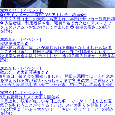
2025.9.27 -［イベント］
⚽⚡ラインメール青森FC VS アトレチコ鈴鹿⚽⚡
９月２７日（土）お天気にも恵まれ、本日はサッカー観戦日和
⚽ 入居者様・利用者様４名、職員５名でカクヒロアスレチッ
クスタジアムへお出かけしてきました😉 会場の広さ...の続き
を読む
2025.9.26 -［イベント］
秋彼岸法要会🍂
暑い夏も過ぎ、涼しさが感じられる季節となりましたね😌 ９
月２６日（金）、勝田三思園では蓮心寺ご住職様をお迎えし、
秋彼岸法要会を執り行いました。 令和７年３月末か...の続きを
読む
2025.9.18 -［イベント］
敬老会 🎵大正琴演奏会🎵
9月18日、敬老会を開催しました。 勝田三思園では、今年米寿
を迎えられる方が5名いらっしゃいます💐 その方々に賞状とさ
さやかな記念品を送らせていただき、拍手でお...の続きを読む
2025.9.17 -［イベント］
9月も夏気分！スイカ割り開催🍉
９月上旬、残暑が厳しい今日この頃‥ ですが！『まだまだ夏
気分を味わうことができる！』と、スイカ割りを開催！ スイ
カの登場に「わぁ～大きい！」「おいしそうだ！」と...の続き
を読む