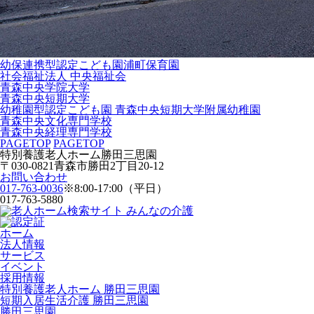
幼保連携型認定こども園
浦町保育園
社会福祉法人 中央福祉会
青森中央学院大学
青森中央短期大学
幼稚園型認定こども園 青森中央短期大学附属幼稚園
青森中央文化専門学校
青森中央経理専門学校
PAGETOP
PAGETOP
特別養護老人ホーム
勝田三思園
〒030-0821青森市勝田2丁目20-12
お問い合わせ
017-763-0036
※8:00-17:00（平日）
017-763-5880
ホーム
法人情報
サービス
イベント
採用情報
特別養護老人ホーム 勝田三思園
短期入居生活介護 勝田三思園
勝田三思園