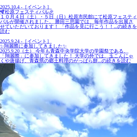
2025.10.4 -［イベント］
🪇松原フェスティバル🎉
１０月４日（土）・５日（日）松原市民館にて松原フェスティ
バルが開催されました。 勝田三思園では、毎年作品を出展さ
せていただいております！ 「作品を見に行こう！！...の続きを
読む
2025.9.24 -［イベント］
✨翔麗際に参加してきました✨
2025.9.20（土） 今年も青森中央学院大学の学園祭である、
「翔麗際」に参加してきました！ 大学の外では、玉こんにゃ
くや唐揚げ、青森県の郷土料理のがっぱら餅...の続きを読む