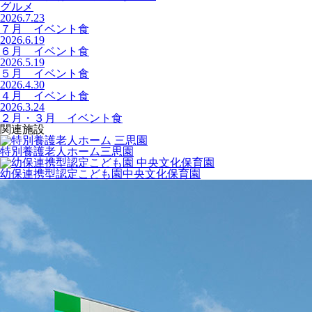
グルメ
2026.7.23
７月 イベント食
2026.6.19
６月 イベント食
2026.5.19
５月 イベント食
2026.4.30
４月 イベント食
2026.3.24
２月・３月 イベント食
関連施設
特別養護老人ホーム
三思園
幼保連携型認定こども園
中央文化保育園